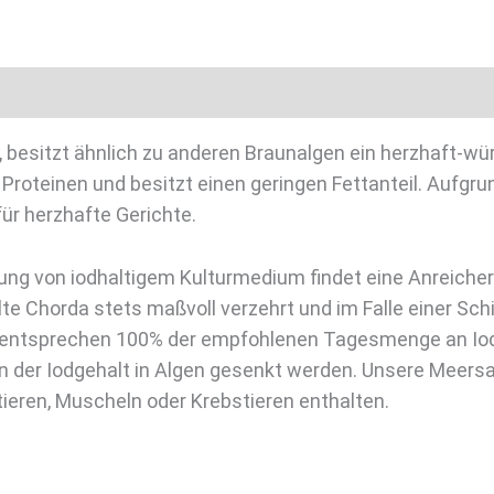
le
Rezensionen (0)
besitzt ähnlich zu anderen Braunalgen ein herzhaft-wür
d Proteinen und besitzt einen geringen Fettanteil. Auf
für herzhafte Gerichte.
ng von iodhaltigem Kulturmedium findet eine Anreicheru
lte Chorda stets maßvoll verzehrt und im Falle einer S
ge entsprechen 100% der empfohlenen Tagesmenge an Iod
 der Iodgehalt in Algen gesenkt werden. Unsere Meersai
ieren, Muscheln oder Krebstieren enthalten.