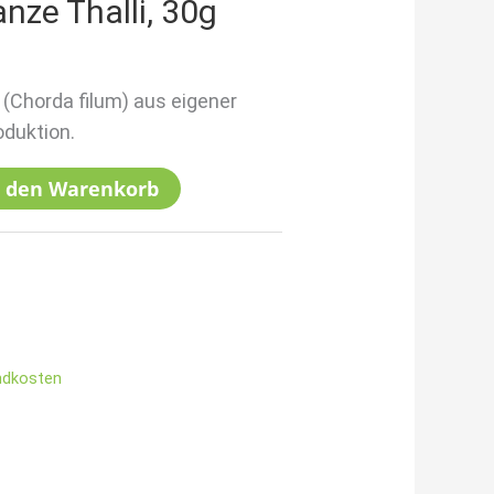
nze Thalli, 30g
(Chorda filum) aus eigener
oduktion.
n den Warenkorb
ndkosten