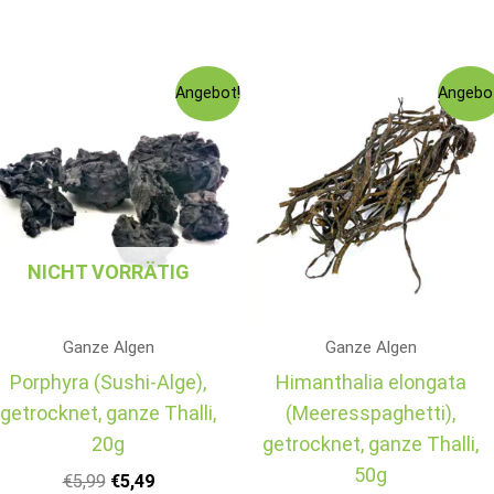
Ursprünglicher
Aktueller
Ursprüngliche
Aktueller
Angebot!
Angebo
Preis
Preis
Preis
Preis
war:
ist:
war:
ist:
€5,99
€5,49.
€5,99
€5,49.
NICHT VORRÄTIG
Ganze Algen
Ganze Algen
Porphyra (Sushi-Alge),
Himanthalia elongata
getrocknet, ganze Thalli,
(Meeresspaghetti),
20g
getrocknet, ganze Thalli,
50g
€
5,99
€
5,49