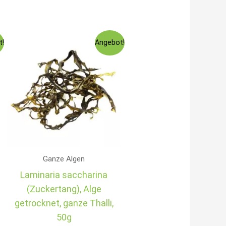
r
Ursprünglicher
Aktueller
t!
Angebot!
Preis
Preis
war:
ist:
€5,99
€5,49.
Ganze Algen
Laminaria saccharina
(Zuckertang), Alge
getrocknet, ganze Thalli,
50g