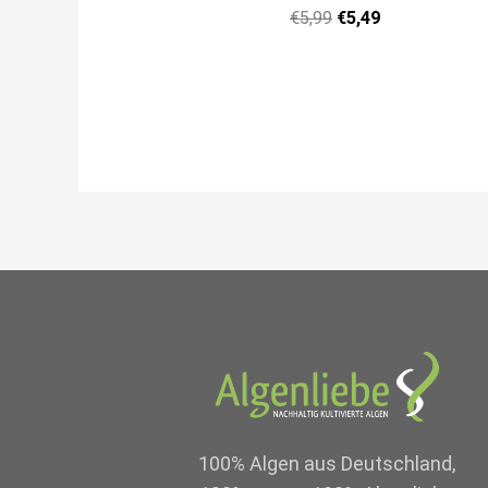
€
5,99
€
5,49
100% Algen aus Deutschland,