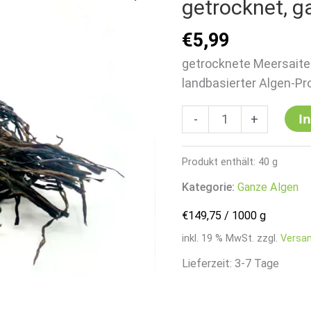
getrocknet, ga
(Meersaite),
€
5,99
getrocknet,
ganze
getrocknete Meersaite 
Thalli,
landbasierter Algen-Pr
30g
Menge
I
-
+
Produkt enthält: 40
g
Kategorie:
Ganze Algen
€
149,75
/
1000
g
inkl. 19 % MwSt.
zzgl.
Versa
Lieferzeit:
3-7 Tage