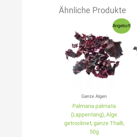
Ähnliche Produkte
Ursprünglicher
Aktueller
Angebot!
Preis
Preis
war:
ist:
€5,99
€5,49.
Ganze Algen
Palmaria palmata
(Lappentang), Alge
getrocknet, ganze Thalli,
50g