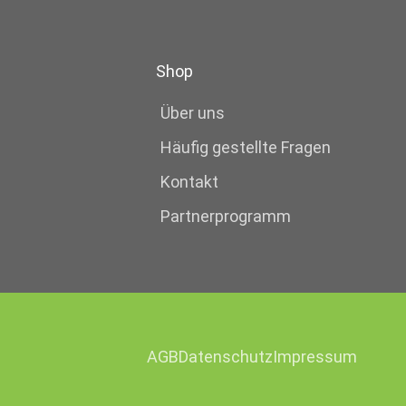
h
o
l
Shop
e
Über uns
n
Häufig gestellte Fragen
)
Kontakt
*
Partnerprogramm
AGB
Datenschutz
Impressum